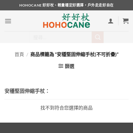
Skip
HOHOCANE 好好杖、輕量穩定好選擇，戶外走走好自在
to
content
搜
尋
關
首頁
/
商品標籤為 “安穩堅固伸縮手杖(不可折疊)”
鍵
字:
篩選
安穩堅固伸縮手杖：
找不到符合您選擇的商品