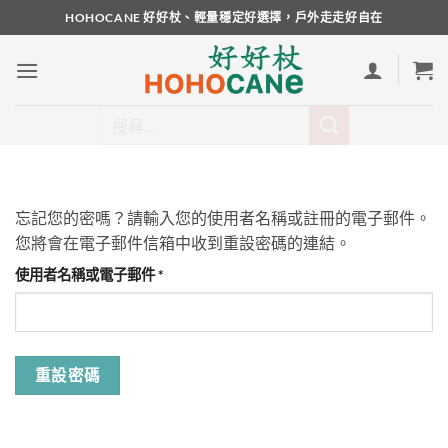
Skip
HOHOCANE 好好杖、輕量穩定好選擇，戶外走走好自在
to
content
搜
尋
關
鍵
字:
忘記您的密嗎？請輸入您的使用者名稱或註冊的電子郵件。
您將會在電子郵件信箱中收到重設密碼的連結。
必
使用者名稱或電子郵件
*
填
重設密碼