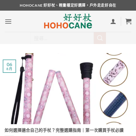
Skip
HOHOCANE 好好杖、輕量穩定好選擇，戶外走走好自在
to
content
搜
尋
關
鍵
字:
06
8 月
如何選擇適合自己的手杖？完整選購指南｜第一次購買手杖必讀