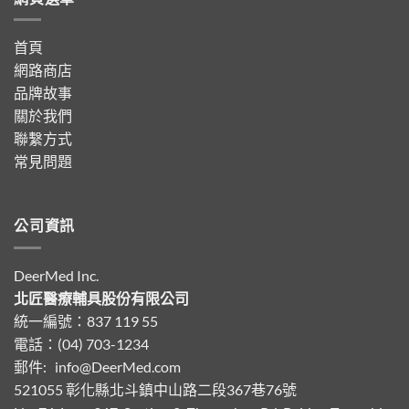
指
購
南〉
買
中
手
首頁
杖
網路商店
必
讀〉
品牌故事
中
關於我們
聯繫方式
常見問題
公司資訊
DeerMed Inc.
北匠醫療輔具股份有限公司
統一編號：837 119 55
電話：(04) 703-1234
郵件:
info@DeerMed.com
521055
彰化縣北斗鎮中山路二段367巷76號