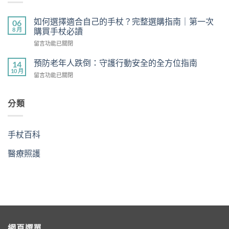
如何選擇適合自己的手杖？完整選購指南｜第一次
06
8 月
購買手杖必讀
在
留言功能已關閉
〈如
何
預防老年人跌倒：守護行動安全的全方位指南
14
選
10 月
在
留言功能已關閉
擇
〈預
適
防
合
老
分類
自
年
己
人
的
跌
手
手杖百科
倒：
杖？
守
完
醫療照護
護
整
行
選
動
購
安
指
全
南
的
｜
全
第
方
一
位
次
網頁選單