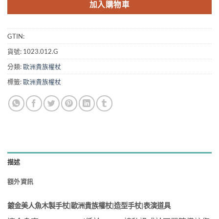
加入購物車
GTIN:
貨號:
1023.012.G
分類:
歐洲貴族權杖
標籤:
歐洲貴族權杖
描述
額外資訊
鍍金美人魚木製手杖|歐洲貴族權杖|造型手杖|表演道具