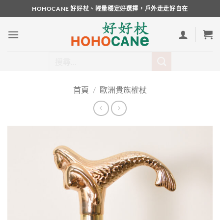
Skip
HOHOCANE 好好杖、輕量穩定好選擇，戶外走走好自在
to
content
搜
尋
關
首頁
/
歐洲貴族權杖
鍵
字: