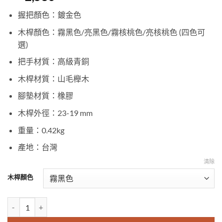
握把顏色：鍍金色
木桿顏色：霧黑色/亮黑色/霧核桃色/亮核桃色 (四色可
選)
把手材質：高級青銅
木桿材質：
山毛櫸木
腳墊材質：橡膠
木桿外徑：23-19 mm
重量：0.42kg
產地：台灣
清除
木桿顏色
鍍金美人魚木製手杖|歐洲貴族權杖|造型手杖|表演道具【1023.012.G】