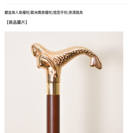
鍍金美人魚權杖|歐洲貴族權杖|造型手杖|表演道具
【商品圖片】