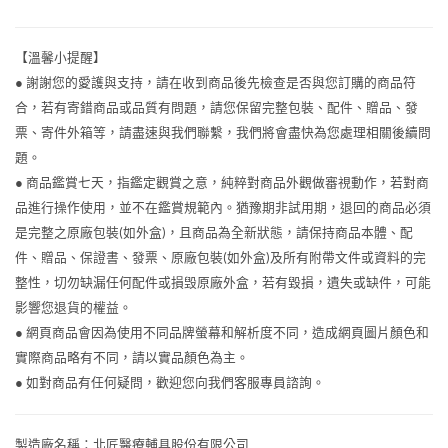
【溫馨小提醒】
● 謝謝您的愛護與支持，請在收到商品後先檢查是否與您訂購的商品符
合，若有寄錯商品或品質有問題，請您保留完整包裝、配件、贈品、發
票、寄件外箱等，請盡速與我們聯繫，我們將會盡快為您處理相關後續問
題。
● 商品鑑賞七天，指鑑定觀賞之意，純粹對商品外觀做審視動作，若對商
品進行操作使用，並不在鑑賞規範內。猶豫期非試用期，退回的商品必須
是完整之原廠包裝(如外盒)，且商品為全新狀態，請保持商品本體、配
件、贈品、保證書、發票、原廠包裝(如外盒)及所有附帶文件或資料的完
整性，切勿缺漏任何配件或損毁原廠外盒，若有毀損，遺失或缺件，可能
影響您退貨的權益。
● 網頁商品會因為使用不同品牌螢幕和解析度不同，造成網頁圖片顏色和
實際商品略有不同，請以實品顏色為主。
● 如對商品有任何疑問，歡迎您向我們客服專員諮詢。
製造廠名稱：北匠醫療輔具股份有限公司