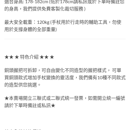
適合身高: 178-182cm (低於178cm請私訊或於下單時備註您
的身高，我們提供免費客製化裁切服務 )
最大安全載重：120kg (手杖用於行走時的輔助工具，勿使
用於支撐身體的全部重量)
★★ ★ 特色介紹 ★★ ★
銅頭握把可拆卸，可自由變化不同造型的握把樣式， 可單
買銅頭款式增加手杖變換的靈活度，我們備有10種不同款式
的造型供您挑選。
★本賣場開立三聯式或二聯式統一發票，如需開立統一編號
請於下單時備註或私訊★