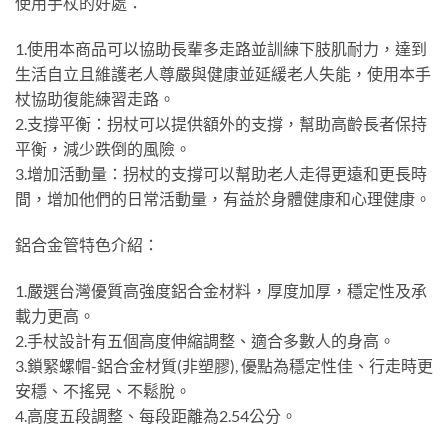
使用手杖的好處：
1.使用本商品可以協助長輩多走路並訓練下肢肌耐力，達到
生活自立且維護老人尊嚴與健康並延緩老人失能，使用本手
杖協助復能練習走路。
2.支撐平衡：拐杖可以提供額外的支撐，幫助高齡長者保持
平衡，減少跌倒的風險。
3.增加活動量：拐杖的支撐可以幫助老人走得更遠和更長時
間，增加他們的日常活動量，有益於身體健康和心理健康。
鋁合金管特色介紹：
1.嚴選台灣優質高強度鋁合金材料，厚度加厚，穩定性及承
載力更高。
2.手杖設計有五個高度伸縮調整、適合多數人的身高。
3.鎖緊螺帽-鋁合金材質(非塑膠), 優點為穩定性佳、行走時更
安穩、不搖晃、不鬆脫。
4.高度五段調整、每段距離為2.54公分。