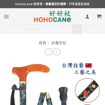
Skip
HOHOCANE 好好杖、輕量穩定好選擇，戶外走走好自在
to
content
搜
尋
關
首頁
/
折疊手杖
鍵
字: