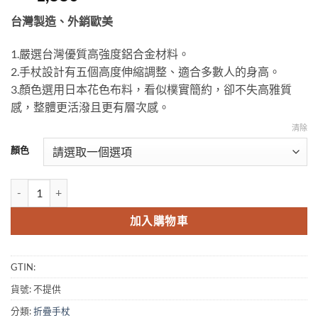
台灣製造、外銷歐美
1.嚴選台灣優質高強度鋁合金材料。
2.手杖設計有五個高度伸縮調整、適合多數人的身高。
3.顏色選用日本花色布料，看似樸實簡約，卻不失高雅質
感，整體更活潑且更有層次感。
清除
顏色
雅典娜精品時尚折疊手杖/杖身顏色採用日本布料包覆/顏色鮮豔不易褪色
加入購物車
GTIN:
貨號:
不提供
分類:
折疊手杖