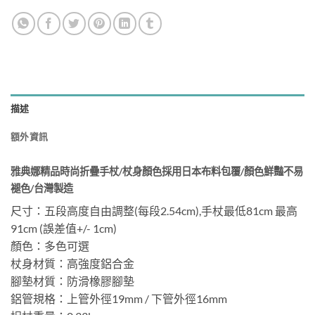
描述
額外資訊
雅典娜精品時尚折疊手杖/杖身顏色採用日本布料包覆/顏色鮮豔不易
褪色/台灣製造
尺寸：五段高度自由調整(每段2.54cm),手杖最低81cm 最高
91cm (誤差值+/- 1cm)
顏色：多色可選
杖身材質：高強度鋁合金
腳墊材質：防滑橡膠腳墊
鋁管規格：上管外徑19mm / 下管外徑16mm