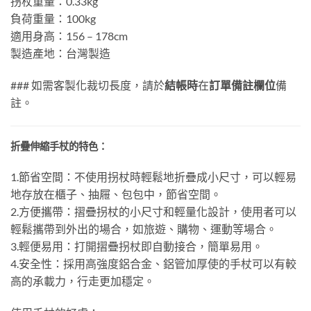
拐杖重量：0.33kg
負荷重量：100kg
適用身高：156 – 178cm
製造產地：台灣製造
### 如需客製化裁切長度，請於
結帳時
在
訂單備註欄位
備
註。
折疊伸縮手杖的特色：
1.節省空間：不使用拐杖時輕鬆地折疊成小尺寸，可以輕易
地存放在櫃子、抽屜、包包中，節省空間。
2.方便攜帶：摺疊拐杖的小尺寸和輕量化設計，使用者可以
輕鬆攜帶到外出的場合，如旅遊、購物、運動等場合。
3.輕便易用：打開摺疊拐杖即自動接合，簡單易用。
4.安全性：採用高強度鋁合金、鋁管加厚使的手杖可以有較
高的承載力，行走更加穩定。